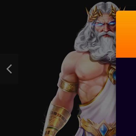
Previous