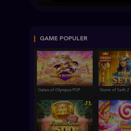
GAME POPULER
Gates of Olympus POP
Storm of Seth 2