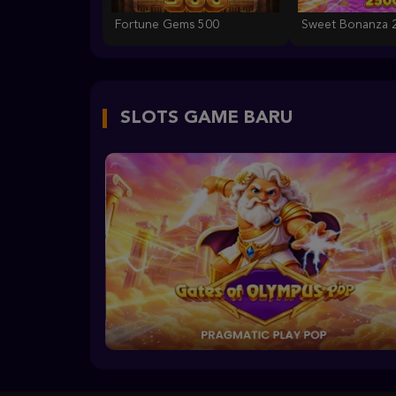
Fortune Gems 500
Sweet Bonanza 
SLOTS GAME BARU