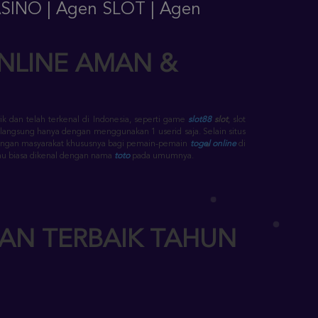
SINO | Agen SLOT | Agen
ONLINE AMAN &
 dan telah terkenal di Indonesia, seperti game
slot88
slot
, slot
 langsung hanya dengan menggunakan 1 userid saja.
Selain situs
alangan masyarakat khususnya bagi pemain-pemain
togel online
di
au biasa dikenal dengan nama
toto
pada umumnya.
AN TERBAIK TAHUN