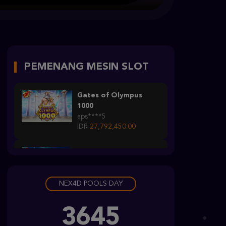
PEMENANG MESIN SLOT
Gates of Olympus
1000
aps****5
IDR
27,792,450.00
Starlight Princess™
Epic Ze Zeus
BANDITO RETURNS
1000
co****6
IDR
9,102,000.00
NEX4D POOLS DAY
Gates of Olympus
3645
1000