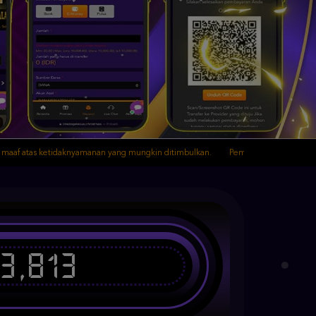
 ketidaknyamanan yang mungkin ditimbulkan.
Pemeliharaan Terjadwal: MarbleX p
93,813