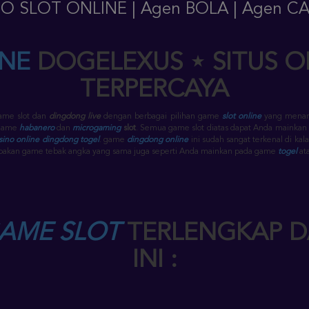
O SLOT ONLINE | Agen BOLA | Agen CA
INE
DOGELEXUS
⋆
SITUS 
TERPERCAYA
ame slot dan
dingdong live
dengan berbagai pilihan game
slot online
yang menarik
 game
habanero
dan
microgaming
slot
. Semua game slot diatas dapat Anda mainkan
sino online
dingdong togel
. game
dingdong online
ini sudah sangat terkenal di k
upakan game tebak angka yang sama juga seperti Anda mainkan pada game
togel
at
AME SLOT
TERLENGKAP D
INI :