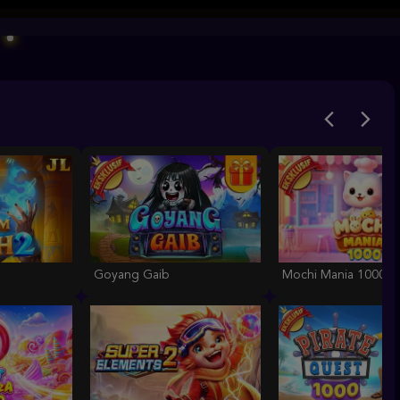
Goyang Gaib
Mochi Mania 1000