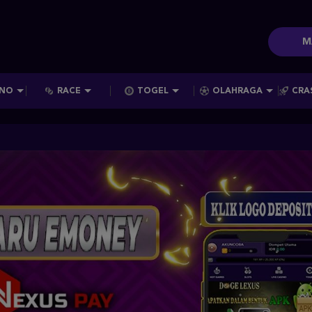
M
INO
RACE
TOGEL
OLAHRAGA
CRA