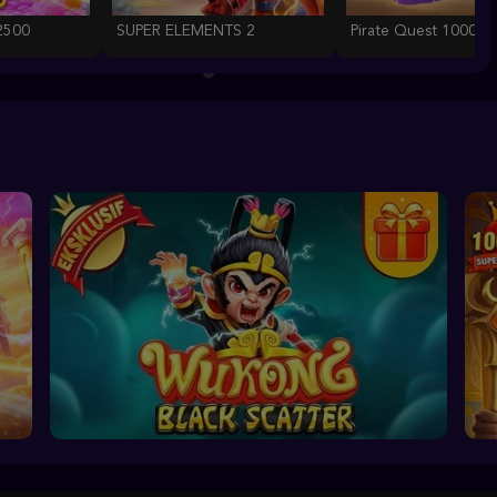
2500
SUPER ELEMENTS 2
Pirate Quest 1000